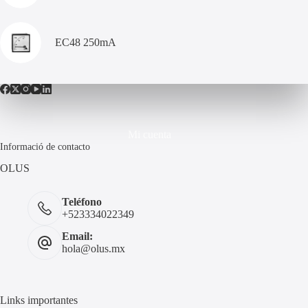
EC48 250mA
Mi cuenta
Informació de contacto
OLUS
Teléfono
+523334022349
Email:
hola@olus.mx
Links importantes