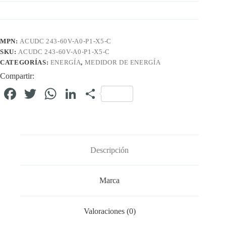
MPN:
ACUDC 243-60V-A0-P1-X5-C
SKU:
ACUDC 243-60V-A0-P1-X5-C
CATEGORÍAS:
ENERGÍA
,
MEDIDOR DE ENERGÍA
Compartir:
Fa
T
W
Li
C
ce
wi
ha
nk
o
bo
tte
ts
ed
m
ok
r
A
In
pa
Descripción
pp
rti
r
Marca
Valoraciones (0)