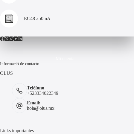
EC48 250mA
Mi cuenta
Informació de contacto
OLUS
Teléfono
+523334022349
Email:
hola@olus.mx
Links importantes