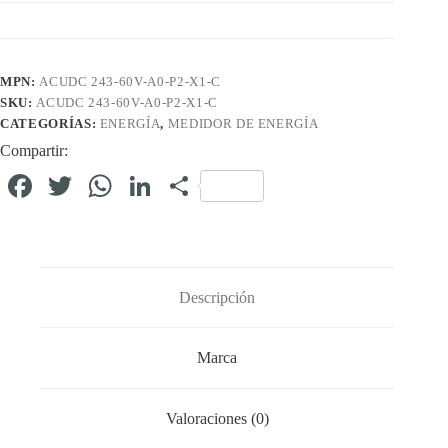
MPN:
ACUDC 243-60V-A0-P2-X1-C
SKU:
ACUDC 243-60V-A0-P2-X1-C
CATEGORÍAS:
ENERGÍA
,
MEDIDOR DE ENERGÍA
Compartir:
Fa
T
W
Li
C
ce
wi
ha
nk
o
bo
tte
ts
ed
m
ok
r
A
In
pa
Descripción
pp
rti
r
Marca
Valoraciones (0)