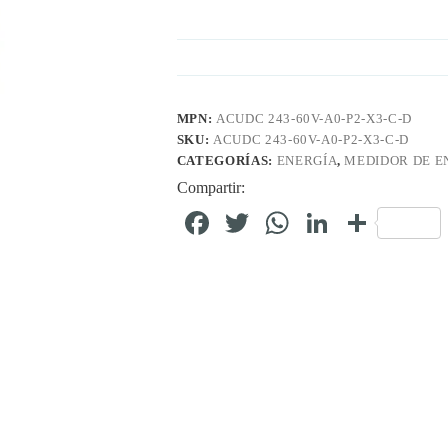
MPN:
ACUDC 243-60V-A0-P2-X3-C-D
SKU:
ACUDC 243-60V-A0-P2-X3-C-D
CATEGORÍAS:
ENERGÍA
,
MEDIDOR DE E
Compartir:
Fa
T
W
Li
C
ce
wi
ha
nk
o
bo
tte
ts
ed
m
ok
r
A
In
pa
pp
rti
r