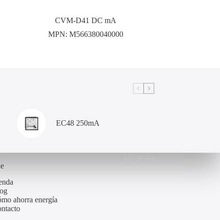
CVM-D41 DC mA
MPN:
M566380040000
EC48 250mA
Mi cuenta
de
enda
og
mo ahorra energía
ntacto