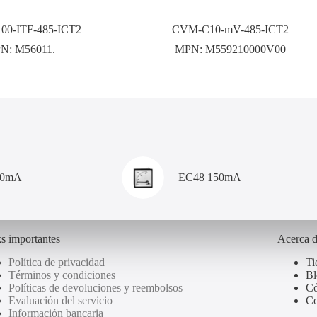
0-ITF-485-ICT2
CVM-C10-mV-485-ICT2
N:
M56011.
MPN:
M559210000V00
00mA
EC48 150mA
s importantes
Acerca 
Política de privacidad
Ti
Términos y condiciones
Bl
Políticas de devoluciones y reembolsos
Có
Evaluación del servicio
Co
Información bancaria