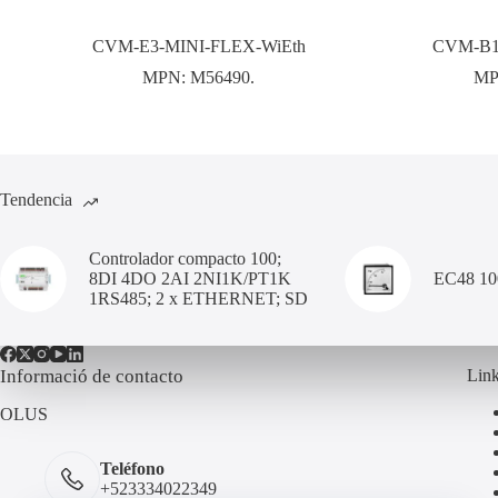
CVM-E3-MINI-FLEX-WiEth
CVM-B10
MPN:
M56490.
MP
Tendencia
Controlador compacto 100;
8DI 4DO 2AI 2NI1K/PT1K
EC48 1
1RS485; 2 x ETHERNET; SD
Informació de contacto
Link
OLUS
Teléfono
+523334022349