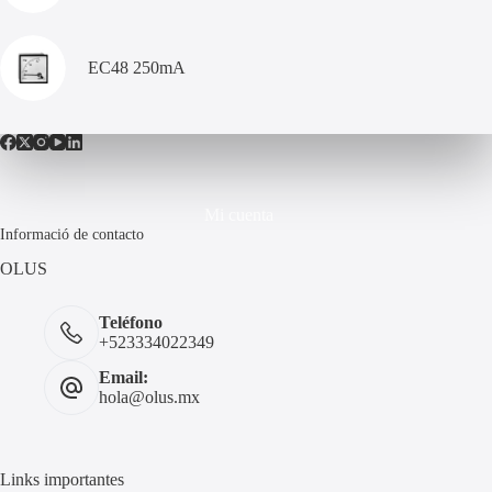
EC48 250mA
Mi cuenta
Informació de contacto
OLUS
Teléfono
+523334022349
Email:
hola@olus.mx
Links importantes