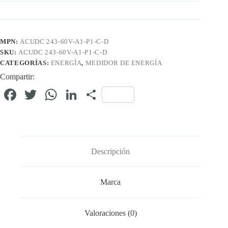
MPN:
ACUDC 243-60V-A1-P1-C-D
SKU:
ACUDC 243-60V-A1-P1-C-D
CATEGORÍAS:
ENERGÍA
,
MEDIDOR DE ENERGÍA
Compartir:
Fa
T
W
Li
C
ce
wi
ha
nk
o
bo
tte
ts
ed
m
ok
r
A
In
pa
Descripción
pp
rti
r
Marca
Valoraciones (0)