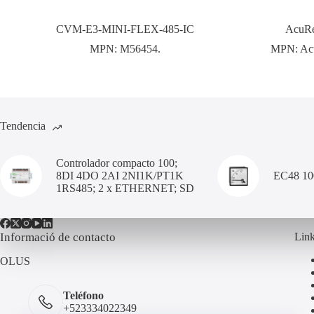
CVM-E3-MINI-FLEX-485-IC
AcuRe
MPN:
M56454.
MPN:
Ac
Tendencia
Controlador compacto 100;
8DI 4DO 2AI 2NI1K/PT1K
EC48 1
1RS485; 2 x ETHERNET; SD
Informació de contacto
Link
OLUS
Teléfono
+523334022349