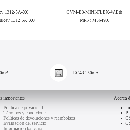
v 1312-5A-X0
CVM-E3-MINI-FLEX-WiEth
uRev 1312-5A-X0
MPN:
M56490.
00mA
EC48 150mA
s importantes
Acerca 
Política de privacidad
Ti
Términos y condiciones
Bl
Políticas de devoluciones y reembolsos
Có
Evaluación del servicio
Co
Información bancaria