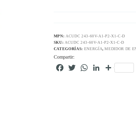
MPN:
ACUDC 243-60V-A1-P2-X1-C-D
SKU:
ACUDC 243-60V-A1-P2-X1-C-D
CATEGORÍAS:
ENERGÍA
,
MEDIDOR DE E
Compartir:
Fa
T
W
Li
C
ce
wi
ha
nk
o
bo
tte
ts
ed
m
ok
r
A
In
pa
pp
rti
r