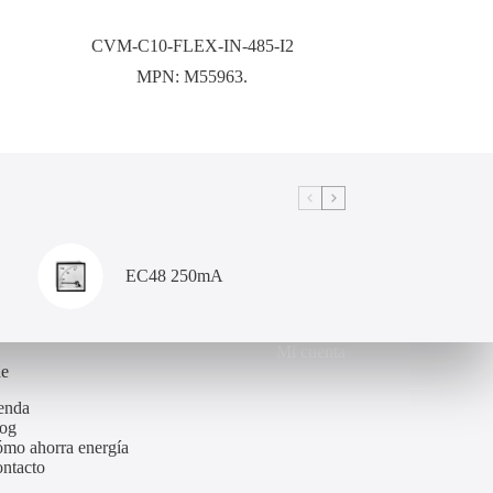
CVM-C10-FLEX-IN-485-I2
MPN:
M55963.
EC48 250mA
Mi cuenta
de
enda
og
mo ahorra energía
ntacto