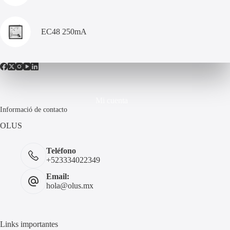
EC48 250mA
Mi cuenta
Informació de contacto
OLUS
Teléfono
+523334022349
Email:
hola@olus.mx
Links importantes