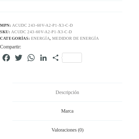
MPN:
ACUDC 243-60V-A2-P1-X3-C-D
SKU:
ACUDC 243-60V-A2-P1-X3-C-D
CATEGORÍAS:
ENERGÍA
,
MEDIDOR DE ENERGÍA
Compartir:
Fa
T
W
Li
C
ce
wi
ha
nk
o
bo
tte
ts
ed
m
ok
r
A
In
pa
Descripción
pp
rti
r
Marca
Valoraciones (0)