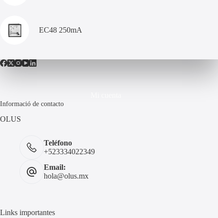
EC48 250mA
Mi cuenta
Informació de contacto
OLUS
Teléfono
+523334022349
Email:
hola@olus.mx
Links importantes