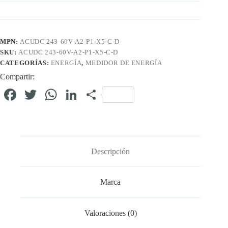
MPN:
ACUDC 243-60V-A2-P1-X5-C-D
SKU:
ACUDC 243-60V-A2-P1-X5-C-D
CATEGORÍAS:
ENERGÍA
,
MEDIDOR DE ENERGÍA
Compartir:
Fa
T
W
Li
C
ce
wi
ha
nk
o
bo
tte
ts
ed
m
ok
r
A
In
pa
Descripción
pp
rti
r
Marca
Valoraciones (0)