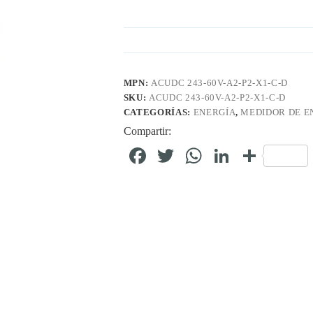
MPN:
ACUDC 243-60V-A2-P2-X1-C-D
SKU:
ACUDC 243-60V-A2-P2-X1-C-D
CATEGORÍAS:
ENERGÍA
,
MEDIDOR DE E
Compartir:
Fa
T
W
Li
C
ce
wi
ha
nk
o
bo
tte
ts
ed
m
ok
r
A
In
pa
pp
rti
r