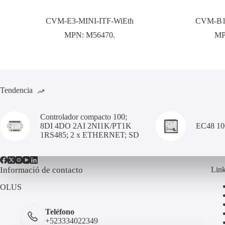
CVM-E3-MINI-ITF-WiEth
CVM-B15
MPN:
M56470.
M
Tendencia
Controlador compacto 100;
8DI 4DO 2AI 2NI1K/PT1K
EC48 1
1RS485; 2 x ETHERNET; SD
Informació de contacto
Link
OLUS
Teléfono
+523334022349