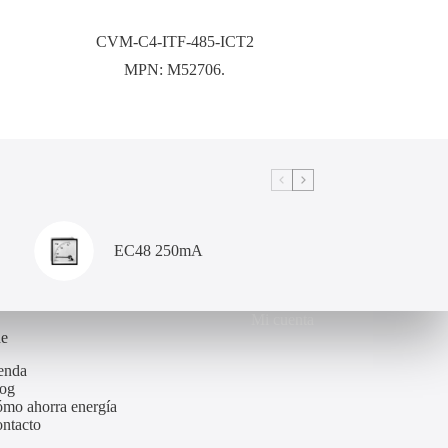
CVM-C4-ITF-485-ICT2
MPN:
M52706.
EC48 250mA
Mi cuenta
de
enda
og
mo ahorra energía
ntacto