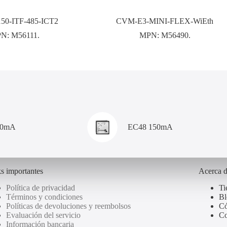
0-ITF-485-ICT2
CVM-E3-MINI-FLEX-WiEth
PN:
M56111.
MPN:
M56490.
00mA
EC48 150mA
s importantes
Acerca 
Política de privacidad
Ti
Términos y condiciones
Bl
Políticas de devoluciones y reembolsos
Có
Evaluación del servicio
Co
Información bancaria