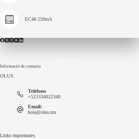
EC48 250mA
Mi cuenta
Informació de contacto
OLUS
Teléfono
+523334022349
Email:
hola@olus.mx
Links importantes