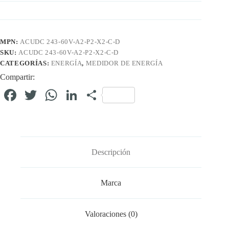
MPN:
ACUDC 243-60V-A2-P2-X2-C-D
SKU:
ACUDC 243-60V-A2-P2-X2-C-D
CATEGORÍAS:
ENERGÍA
,
MEDIDOR DE ENERGÍA
Compartir:
Fa
T
W
Li
C
ce
wi
ha
nk
o
bo
tte
ts
ed
m
ok
r
A
In
pa
Descripción
pp
rti
r
Marca
Valoraciones (0)