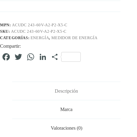
MPN:
ACUDC 243-60V-A2-P2-X5-C
SKU:
ACUDC 243-60V-A2-P2-X5-C
CATEGORÍAS:
ENERGÍA
,
MEDIDOR DE ENERGÍA
Compartir:
Fa
T
W
Li
C
ce
wi
ha
nk
o
bo
tte
ts
ed
m
ok
r
A
In
pa
Descripción
pp
rti
r
Marca
Valoraciones (0)