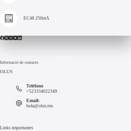
EC48 250mA
Mi cuenta
Informació de contacto
OLUS
Teléfono
+523334022349
Email:
hola@olus.mx
Links importantes