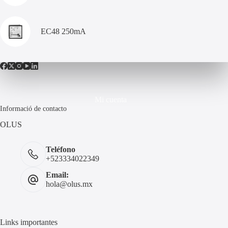
EC48 250mA
Mi cuenta
Informació de contacto
OLUS
Teléfono
+523334022349
Email:
hola@olus.mx
Links importantes