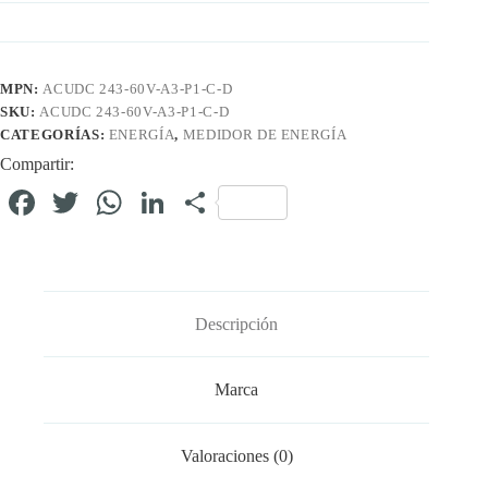
MPN:
ACUDC 243-60V-A3-P1-C-D
SKU:
ACUDC 243-60V-A3-P1-C-D
CATEGORÍAS:
ENERGÍA
,
MEDIDOR DE ENERGÍA
Compartir:
Fa
T
W
Li
C
ce
wi
ha
nk
o
bo
tte
ts
ed
m
ok
r
A
In
pa
Descripción
pp
rti
r
Marca
Valoraciones (0)