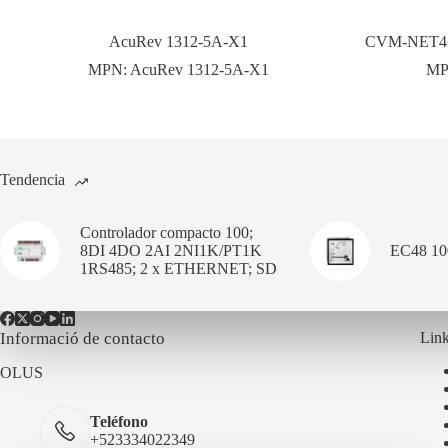
AcuRev 1312-5A-X1
CVM-NET4+
MPN:
AcuRev 1312-5A-X1
MP
Tendencia
Controlador compacto 100;
8DI 4DO 2AI 2NI1K/PT1K
EC48 1
1RS485; 2 x ETHERNET; SD
Informació de contacto
Link
OLUS
Teléfono
+523334022349