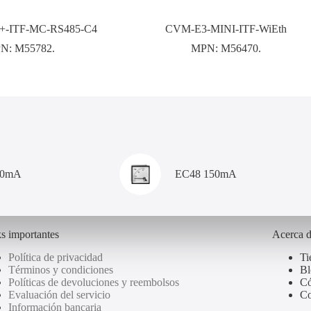
-ITF-MC-RS485-C4
CVM-E3-MINI-ITF-WiEth
N:
M55782.
MPN:
M56470.
00mA
EC48 150mA
s importantes
Acerca 
Política de privacidad
Ti
Términos y condiciones
Bl
Políticas de devoluciones y reembolsos
Có
Evaluación del servicio
Co
Información bancaria