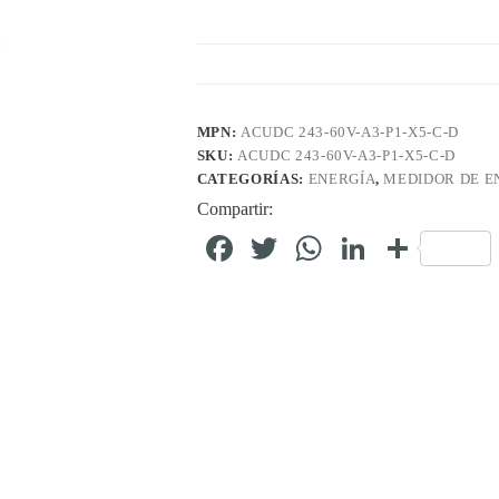
MPN:
ACUDC 243-60V-A3-P1-X5-C-D
SKU:
ACUDC 243-60V-A3-P1-X5-C-D
CATEGORÍAS:
ENERGÍA
,
MEDIDOR DE E
Compartir:
Fa
T
W
Li
C
ce
wi
ha
nk
o
bo
tte
ts
ed
m
ok
r
A
In
pa
pp
rti
r