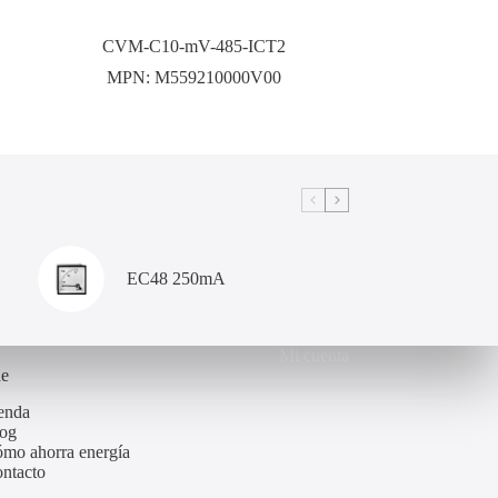
CVM-C10-mV-485-ICT2
MPN:
M559210000V00
EC48 250mA
Mi cuenta
de
enda
og
mo ahorra energía
ntacto