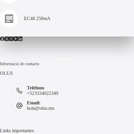
EC48 250mA
Mi cuenta
Informació de contacto
OLUS
Teléfono
+523334022349
Email:
hola@olus.mx
Links importantes