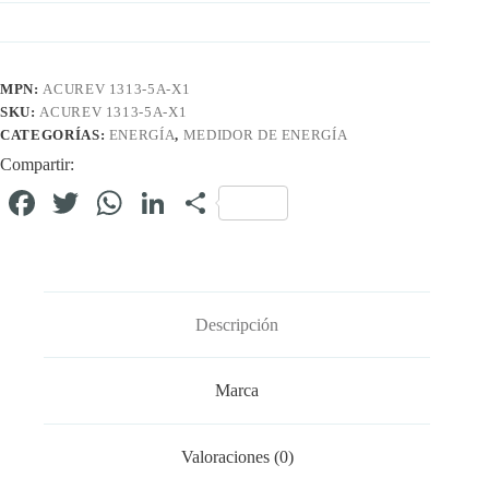
MPN:
ACUREV 1313-5A-X1
SKU:
ACUREV 1313-5A-X1
CATEGORÍAS:
ENERGÍA
,
MEDIDOR DE ENERGÍA
Compartir:
Fa
T
W
Li
C
ce
wi
ha
nk
o
bo
tte
ts
ed
m
ok
r
A
In
pa
Descripción
pp
rti
r
Marca
Valoraciones (0)