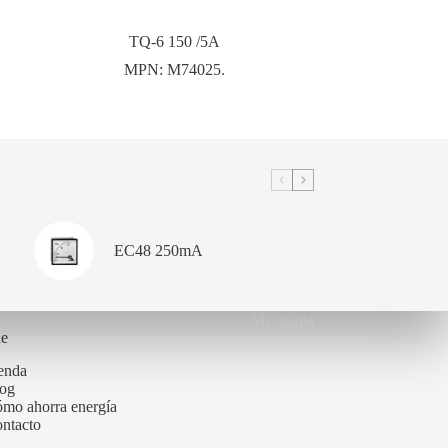
TQ-6 150 /5A
MPN:
M74025.
EC48 250mA
Mi cuenta
de
enda
og
mo ahorra energía
ntacto