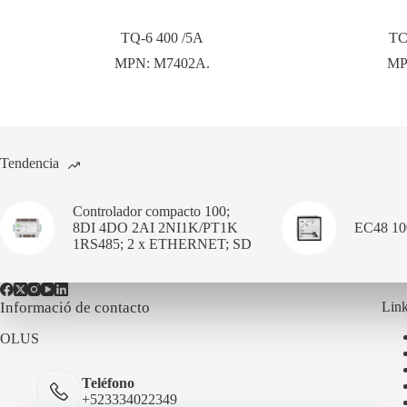
TQ-6 400 /5A
TC
MPN:
M7402A.
MP
Tendencia
Controlador compacto 100;
8DI 4DO 2AI 2NI1K/PT1K
EC48 1
1RS485; 2 x ETHERNET; SD
Informació de contacto
Link
OLUS
Teléfono
+523334022349