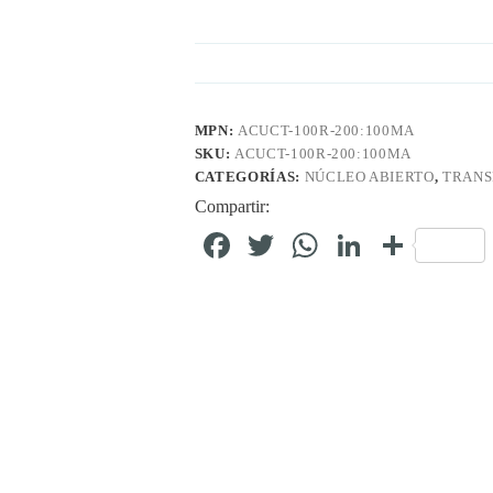
MPN:
ACUCT-100R-200:100MA
SKU:
ACUCT-100R-200:100MA
CATEGORÍAS:
NÚCLEO ABIERTO
,
TRANS
Compartir:
Fa
T
W
Li
C
ce
wi
ha
nk
o
bo
tte
ts
ed
m
ok
r
A
In
pa
pp
rti
r