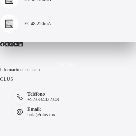
EC48 250mA
Mi cuenta
Informació de contacto
OLUS
Teléfono
+523334022349
Email:
hola@olus.mx