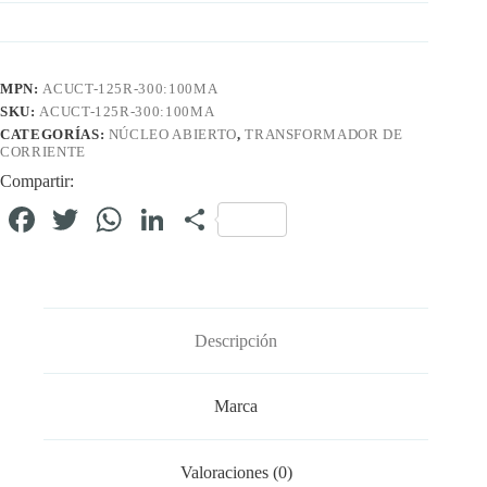
MPN:
ACUCT-125R-300:100MA
SKU:
ACUCT-125R-300:100MA
CATEGORÍAS:
NÚCLEO ABIERTO
,
TRANSFORMADOR DE
CORRIENTE
Compartir:
Fa
T
W
Li
C
ce
wi
ha
nk
o
bo
tte
ts
ed
m
ok
r
A
In
pa
Descripción
pp
rti
r
Marca
Valoraciones (0)