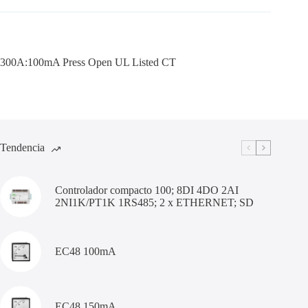
300A:100mA Press Open UL Listed CT
Tendencia
Controlador compacto 100; 8DI 4DO 2AI
2NI1K/PT1K 1RS485; 2 x ETHERNET; SD
EC48 100mA
EC48 150mA