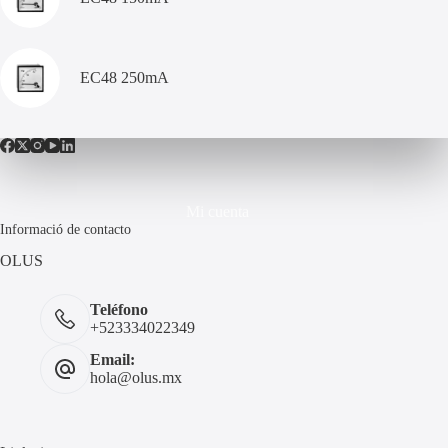
EC48 250mA
Mi cuenta
Informació de contacto
OLUS
Teléfono
+523334022349
Email:
hola@olus.mx