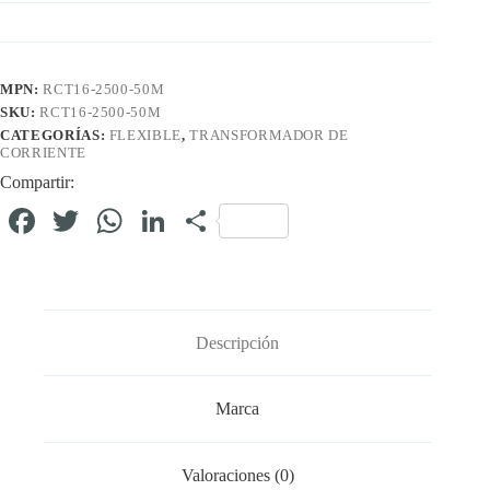
MPN:
RCT16-2500-50M
SKU:
RCT16-2500-50M
CATEGORÍAS:
FLEXIBLE
,
TRANSFORMADOR DE
CORRIENTE
Compartir:
Fa
T
W
Li
C
ce
wi
ha
nk
o
bo
tte
ts
ed
m
ok
r
A
In
pa
Descripción
pp
rti
r
Marca
Valoraciones (0)