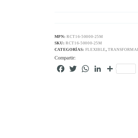
MPN:
RCT16-50000-25M
SKU:
RCT16-50000-25M
CATEGORÍAS:
FLEXIBLE
,
TRANSFORMAD
Compartir:
Fa
T
W
Li
C
ce
wi
ha
nk
o
bo
tte
ts
ed
m
ok
r
A
In
pa
pp
rti
r