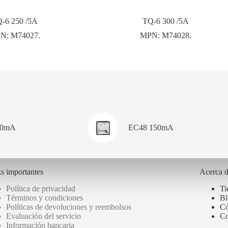
-6 250 /5A
TQ-6 300 /5A
N:
M74027.
MPN:
M74028.
00mA
EC48 150mA
s importantes
Acerca 
Política de privacidad
Ti
Términos y condiciones
Bl
Políticas de devoluciones y reembolsos
Có
Evaluación del servicio
Co
Información bancaria