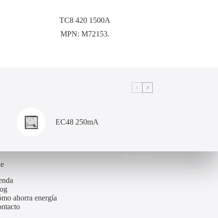
TC8 420 1500A
MPN:
M72153.
EC48 250mA
Mi cuenta
de
enda
og
mo ahorra energía
ntacto