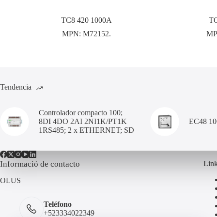
TC8 420 1000A
TQ
MPN:
M72152.
MP
Tendencia
Controlador compacto 100;
8DI 4DO 2AI 2NI1K/PT1K
EC48 1
1RS485; 2 x ETHERNET; SD
Informació de contacto
Link
OLUS
Teléfono
+523334022349