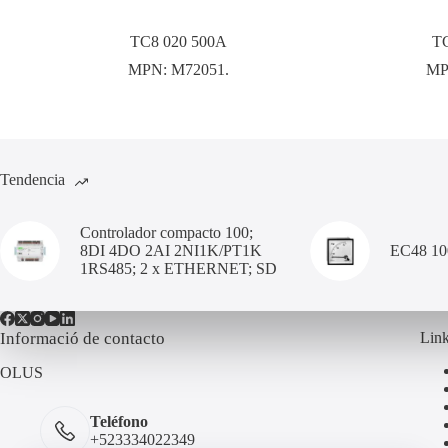
TC8 020 500A
TC
MPN:
M72051.
MP
Tendencia
Controlador compacto 100;
8DI 4DO 2AI 2NI1K/PT1K
EC48 1
1RS485; 2 x ETHERNET; SD
Informació de contacto
Link
OLUS
Teléfono
+523334022349