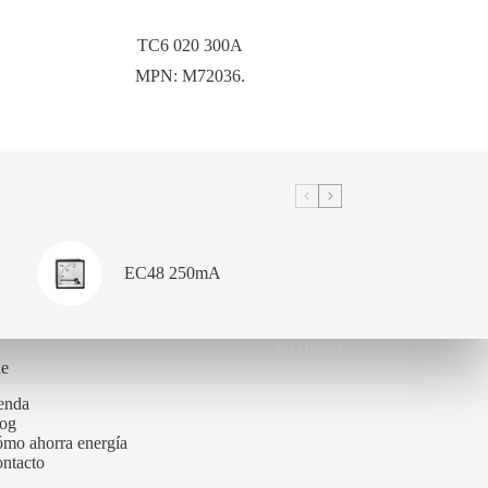
TC6 020 300A
MPN:
M72036.
EC48 250mA
Mi cuenta
de
enda
og
mo ahorra energía
ntacto