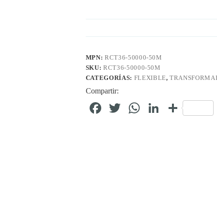
MPN:
RCT36-50000-50M
SKU:
RCT36-50000-50M
CATEGORÍAS:
FLEXIBLE
,
TRANSFORMAD
Compartir:
Fa
T
W
Li
C
ce
wi
ha
nk
o
bo
tte
ts
ed
m
ok
r
A
In
pa
pp
rti
r