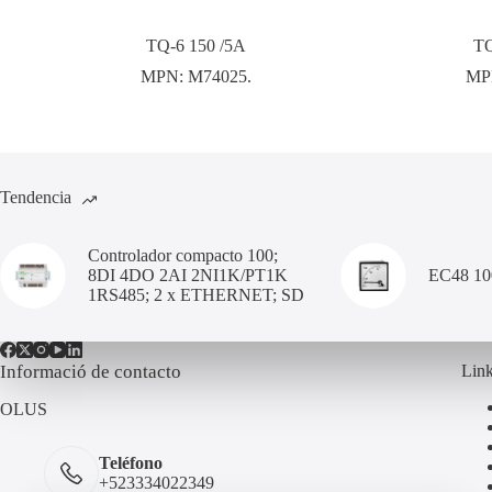
TQ-6 150 /5A
TQ
MPN:
M74025.
MP
Tendencia
Controlador compacto 100;
8DI 4DO 2AI 2NI1K/PT1K
EC48 1
1RS485; 2 x ETHERNET; SD
Informació de contacto
Link
OLUS
Teléfono
+523334022349