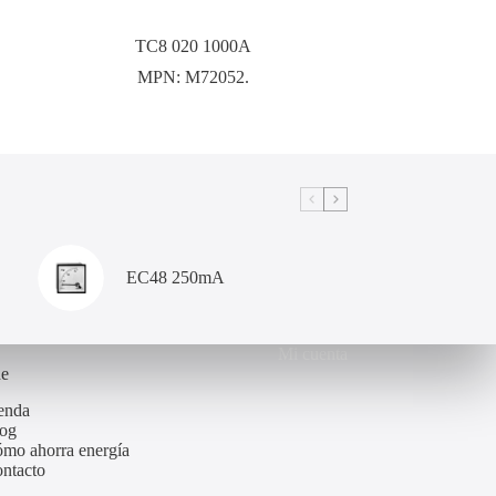
TC8 020 1000A
MPN:
M72052.
EC48 250mA
Mi cuenta
de
enda
og
mo ahorra energía
ntacto