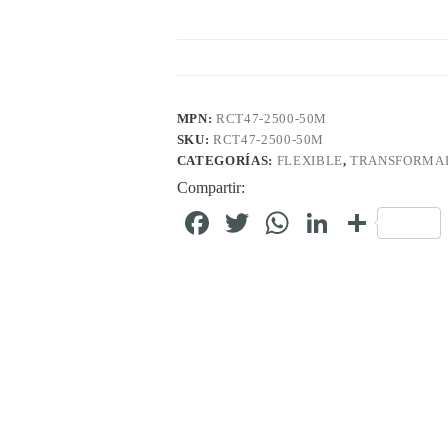
MPN:
RCT47-2500-50M
SKU:
RCT47-2500-50M
CATEGORÍAS:
FLEXIBLE
,
TRANSFORMAD
Compartir:
Fa
T
W
Li
C
ce
wi
ha
nk
o
bo
tte
ts
ed
m
ok
r
A
In
pa
pp
rti
r