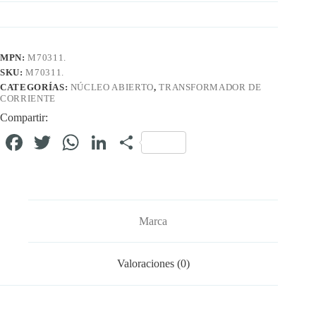
MPN:
M70311.
SKU:
M70311.
CATEGORÍAS:
NÚCLEO ABIERTO
,
TRANSFORMADOR DE
CORRIENTE
Compartir:
Fa
T
W
Li
C
ce
wi
ha
nk
o
bo
tte
ts
ed
m
ok
r
A
In
pa
Marca
pp
rti
r
Valoraciones (0)