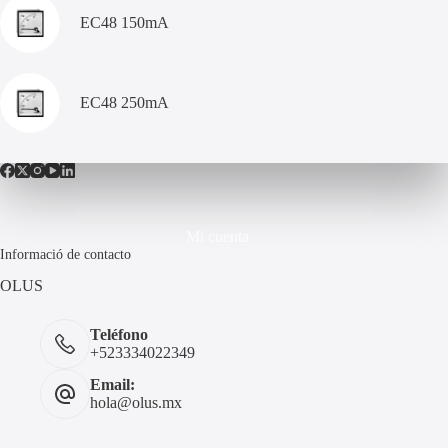
EC48 150mA
EC48 250mA
Mi cuenta
Informació de contacto
OLUS
Teléfono
+523334022349
Email:
hola@olus.mx