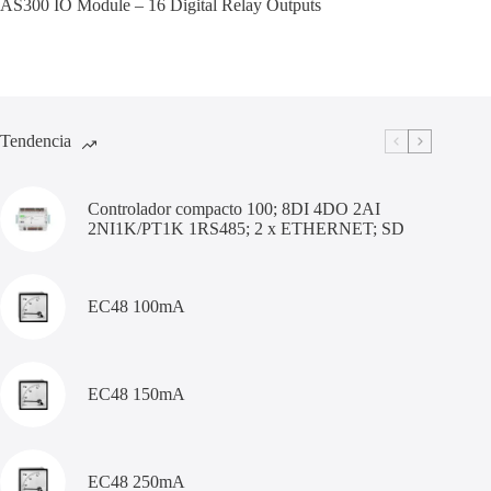
AS300 IO Module – 16 Digital Relay Outputs
Tendencia
Controlador compacto 100; 8DI 4DO 2AI
2NI1K/PT1K 1RS485; 2 x ETHERNET; SD
EC48 100mA
EC48 150mA
EC48 250mA