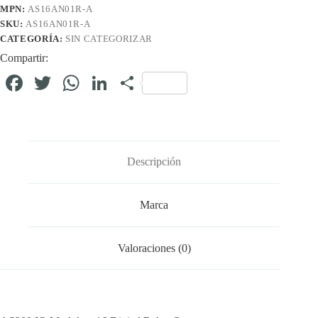
MPN:
AS16AN01R-A
SKU:
AS16AN01R-A
CATEGORÍA:
SIN CATEGORIZAR
Compartir:
Fa
T
W
Li
C
ce
wi
ha
nk
o
bo
tte
ts
ed
m
ok
r
A
In
pa
Descripción
pp
rti
r
Marca
Valoraciones (0)