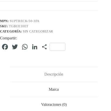
MPN:
SUPTRECK-50-3FA
SKU:
TGBUE10ET
CATEGORÍA:
SIN CATEGORIZAR
Compartir:
Fa
T
W
Li
C
ce
wi
ha
nk
o
bo
tte
ts
ed
m
ok
r
A
In
pa
Descripción
pp
rti
r
Marca
Valoraciones (0)