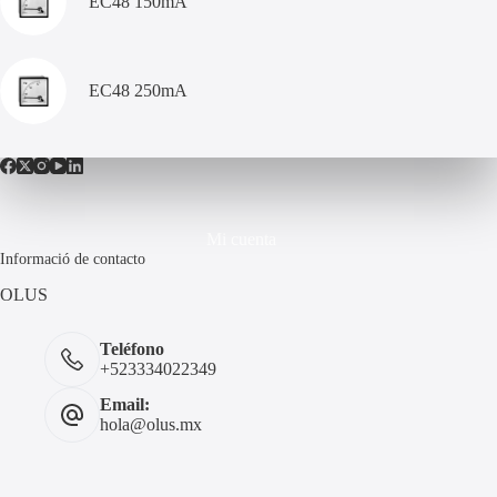
EC48 150mA
EC48 250mA
Mi cuenta
Informació de contacto
OLUS
Teléfono
+523334022349
Email:
hola@olus.mx