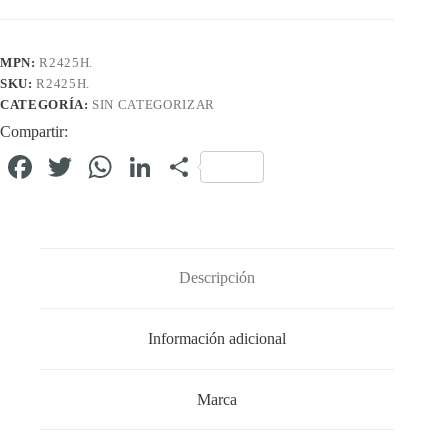
MPN:
R2425H.
SKU:
R2425H.
CATEGORÍA:
SIN CATEGORIZAR
Compartir:
Fa
T
W
Li
C
ce
wi
ha
nk
o
bo
tte
ts
ed
m
ok
r
A
In
pa
Descripción
pp
rti
r
Información adicional
Marca