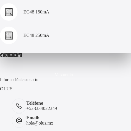
EC48 150mA
EC48 250mA
Mi cuenta
Informació de contacto
OLUS
Teléfono
+523334022349
Email:
hola@olus.mx