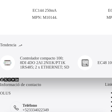
EC144 250mA
E
MPN:
M10144.
MP
Tendencia
Controlador compacto 100;
8DI 4DO 2AI 2NI1K/PT1K
EC48 1
1RS485; 2 x ETHERNET; SD
Informació de contacto
Link
OLUS
Teléfono
+523334022349