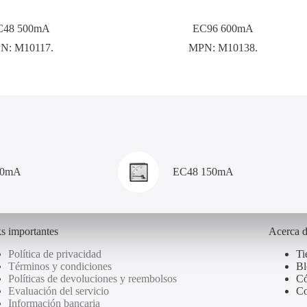
C48 500mA
EC96 600mA
N:
M10117.
MPN:
M10138.
00mA
EC48 150mA
s importantes
Acerca 
Política de privacidad
Ti
Términos y condiciones
Bl
Políticas de devoluciones y reembolsos
Có
Evaluación del servicio
Co
Información bancaria