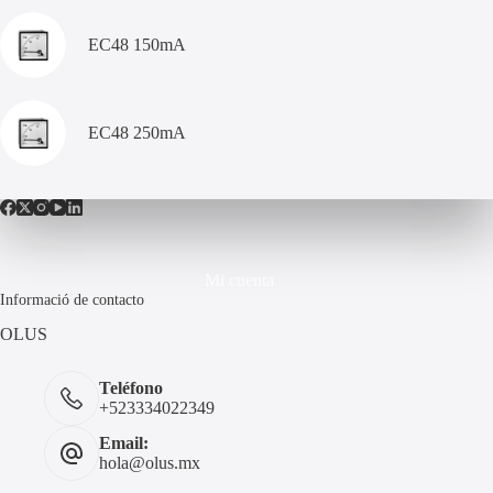
EC48 150mA
EC48 250mA
Mi cuenta
Informació de contacto
OLUS
Teléfono
+523334022349
Email:
hola@olus.mx