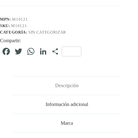
MPN:
M10121.
SKU:
M10121.
CATEGORÍA:
SIN CATEGORIZAR
Compartir:
Fa
T
W
Li
C
ce
wi
ha
nk
o
bo
tte
ts
ed
m
ok
r
A
In
pa
Descripción
pp
rti
r
Información adicional
Marca