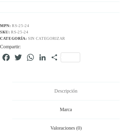
MPN:
RS-25-24
SKU:
RS-25-24
CATEGORÍA:
SIN CATEGORIZAR
Compartir:
Fa
T
W
Li
C
ce
wi
ha
nk
o
bo
tte
ts
ed
m
ok
r
A
In
pa
Descripción
pp
rti
r
Marca
Valoraciones (0)