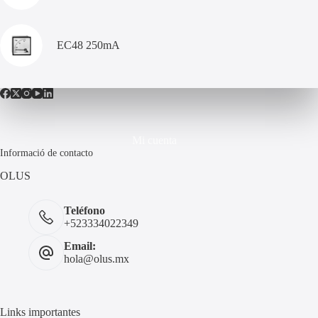
EC48 250mA
Mi cuenta
Informació de contacto
OLUS
Teléfono
+523334022349
Email:
hola@olus.mx
Links importantes