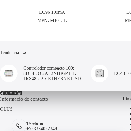
EC96 100mA
E
MPN:
M10131.
M
Tendencia
Controlador compacto 100;
8DI 4DO 2AI 2NI1K/PT1K
EC48 1
1RS485; 2 x ETHERNET; SD
Informació de contacto
Link
OLUS
Teléfono
+523334022349