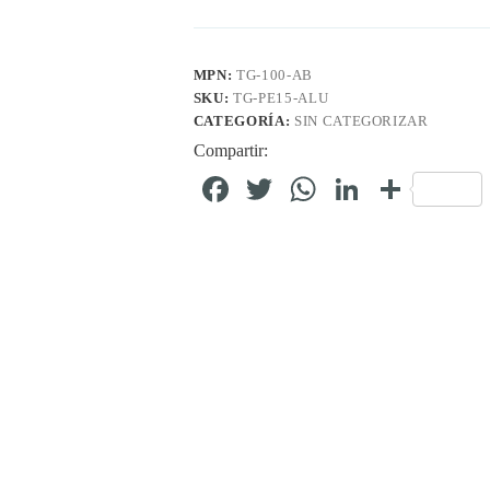
MPN:
TG-100-AB
SKU:
TG-PE15-ALU
CATEGORÍA:
SIN CATEGORIZAR
Compartir:
Fa
T
W
Li
C
ce
wi
ha
nk
o
bo
tte
ts
ed
m
ok
r
A
In
pa
pp
rti
r