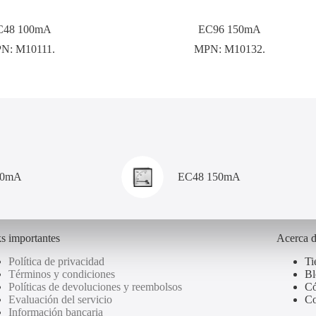
C48 100mA
EC96 150mA
PN:
M10111.
MPN:
M10132.
00mA
EC48 150mA
s importantes
Acerca 
Política de privacidad
Ti
Términos y condiciones
Bl
Políticas de devoluciones y reembolsos
Có
Evaluación del servicio
Co
Información bancaria