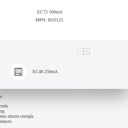
EC72 100mA
MPN:
M10121.
EC48 250mA
Mi cuenta
de
enda
og
mo ahorra energía
ntacto