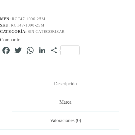
MPN:
RCT47-1000-25M
SKU:
RCT47-1000-25M
CATEGORÍA:
SIN CATEGORIZAR
Compartir:
Fa
T
W
Li
C
ce
wi
ha
nk
o
bo
tte
ts
ed
m
ok
r
A
In
pa
Descripción
pp
rti
r
Marca
Valoraciones (0)