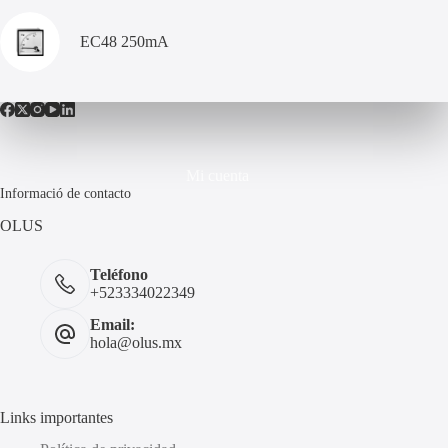
EC48 250mA
Mi cuenta
Informació de contacto
OLUS
Teléfono
+523334022349
Email:
hola@olus.mx
Links importantes