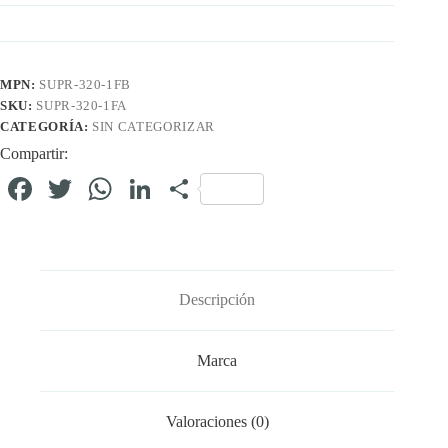
MPN:
SUPR-320-1FB
SKU:
SUPR-320-1FA
CATEGORÍA:
SIN CATEGORIZAR
Compartir:
Fa
T
W
Li
C
ce
wi
ha
nk
o
bo
tte
ts
ed
m
ok
r
A
In
pa
Descripción
pp
rti
r
Marca
Valoraciones (0)