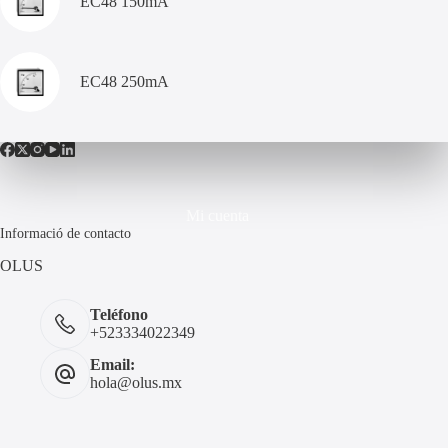
EC48 150mA
EC48 250mA
Mi cuenta
Informació de contacto
OLUS
Teléfono
+523334022349
Email:
hola@olus.mx