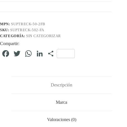
MPN:
SUPTRECK-50-2FB
SKU:
SUPTRECK-502-FA
CATEGORÍA:
SIN CATEGORIZAR
Compartir:
Fa
T
W
Li
C
ce
wi
ha
nk
o
bo
tte
ts
ed
m
ok
r
A
In
pa
Descripción
pp
rti
r
Marca
Valoraciones (0)