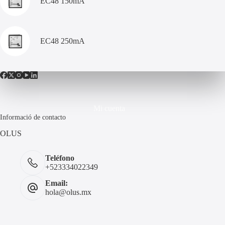
EC48 150mA
EC48 250mA
Mi cuenta
Informació de contacto
OLUS
Teléfono
+523334022349
Email:
hola@olus.mx