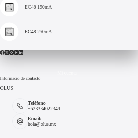
EC48 150mA
EC48 250mA
Mi cuenta
Informació de contacto
OLUS
Teléfono
+523334022349
Email:
hola@olus.mx