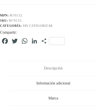
MPN:
M70132.
SKU:
M70132.
CATEGORÍA:
SIN CATEGORIZAR
Compartir:
Fa
T
W
Li
C
ce
wi
ha
nk
o
bo
tte
ts
ed
m
ok
r
A
In
pa
Descripción
pp
rti
r
Información adicional
Marca