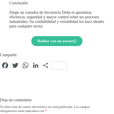
Conclusión
Elegir un variador de frecuencia Delta es garantizar
eficiencia, seguridad y mayor control sobre tus procesos
industriales. Su confiabilidad y versatilidad los hace ideales
para cualquier sector.
Hablar con un asesor
Compartir:
Fa
T
W
Li
C
ce
wi
ha
nk
o
bo
tte
ts
ed
m
ok
r
A
In
pa
pp
rti
Deja un comentario
r
Tu dirección de correo electrónico no será publicada.
Los campos
obligatorios están marcados con
*