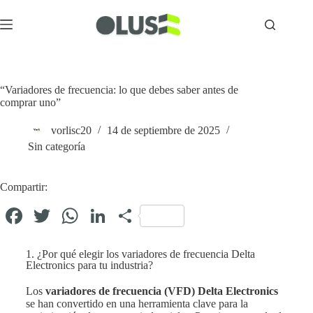
“Variadores de frecuencia: lo que debes saber antes de
comprar uno”
vorlisc20
14 de septiembre de 2025
Sin categoría
Compartir:
Fa
T
W
Li
C
ce
wi
ha
nk
o
bo
1. ¿Por qué elegir los variadores de frecuencia Delta
tte
ts
ed
m
Electronics para tu industria?
ok
r
A
In
pa
Los
variadores de frecuencia (VFD) Delta Electronics
pp
rti
se han convertido en una herramienta clave para la