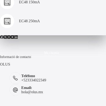
EC48 150mA
EC48 250mA
Mi cuenta
Informació de contacto
OLUS
Teléfono
+523334022349
Email:
hola@olus.mx