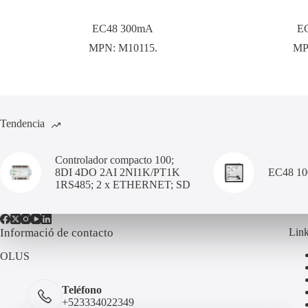
EC48 300mA
E
MPN:
M10115.
MP
Tendencia
Controlador compacto 100;
8DI 4DO 2AI 2NI1K/PT1K
EC48 1
1RS485; 2 x ETHERNET; SD
Informació de contacto
Link
OLUS
Teléfono
+523334022349