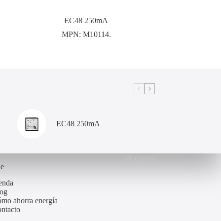
EC48 250mA
MPN:
M10114.
EC48 250mA
Mi cuenta
de
enda
og
mo ahorra energía
ntacto