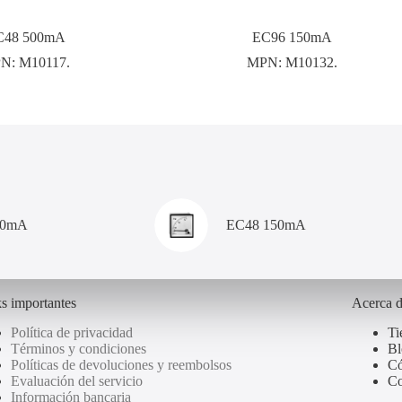
C48 500mA
EC96 150mA
N:
M10117.
MPN:
M10132.
00mA
EC48 150mA
s importantes
Acerca 
Política de privacidad
Ti
Términos y condiciones
Bl
Políticas de devoluciones y reembolsos
Có
Evaluación del servicio
Co
Información bancaria