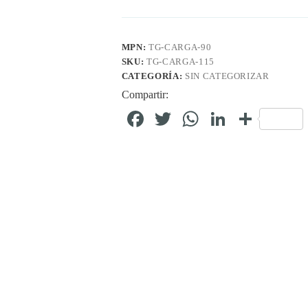
MPN:
TG-CARGA-90
SKU:
TG-CARGA-115
CATEGORÍA:
SIN CATEGORIZAR
Compartir:
Fa
T
W
Li
C
ce
wi
ha
nk
o
bo
tte
ts
ed
m
ok
r
A
In
pa
pp
rti
r