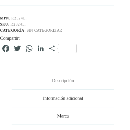
MPN:
R2324L.
SKU:
R2324L.
CATEGORÍA:
SIN CATEGORIZAR
Compartir:
Fa
T
W
Li
C
ce
wi
ha
nk
o
bo
tte
ts
ed
m
ok
r
A
In
pa
Descripción
pp
rti
r
Información adicional
Marca