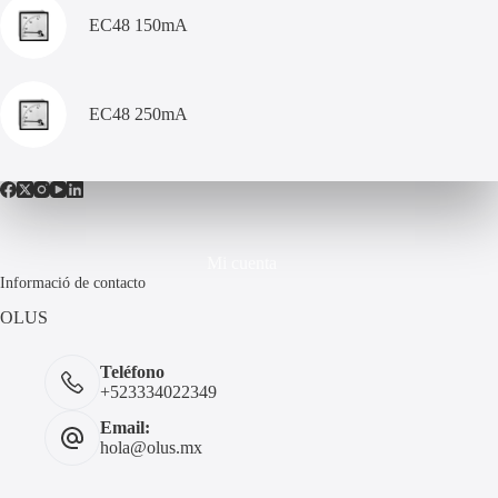
EC48 150mA
EC48 250mA
Mi cuenta
Informació de contacto
OLUS
Teléfono
+523334022349
Email:
hola@olus.mx