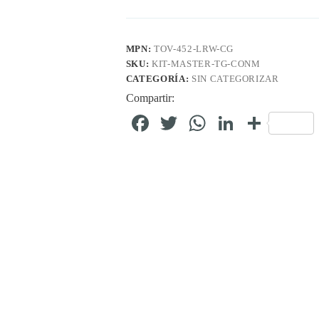
MPN:
TOV-452-LRW-CG
SKU:
KIT-MASTER-TG-CONM
CATEGORÍA:
SIN CATEGORIZAR
Compartir:
Fa
T
W
Li
C
ce
wi
ha
nk
o
bo
tte
ts
ed
m
ok
r
A
In
pa
pp
rti
r