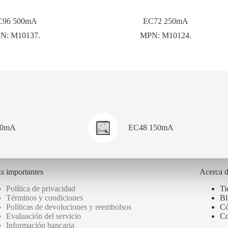
C96 500mA
EC72 250mA
N:
M10137.
MPN:
M10124.
00mA
EC48 150mA
s importantes
Acerca 
Política de privacidad
Ti
Términos y condiciones
Bl
Políticas de devoluciones y reembolsos
Có
Evaluación del servicio
Co
Información bancaria