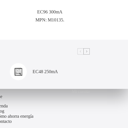
EC96 300mA
MPN:
M10135.
EC48 250mA
Mi cuenta
de
enda
og
mo ahorra energía
ntacto