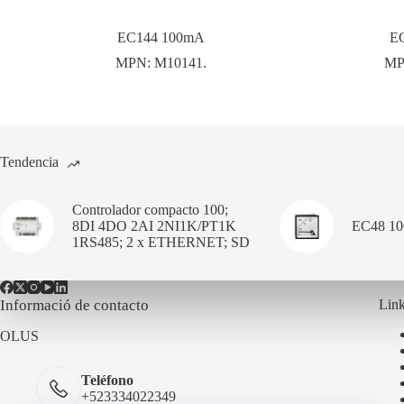
EC144 100mA
E
MPN:
M10141.
MP
Tendencia
Controlador compacto 100;
8DI 4DO 2AI 2NI1K/PT1K
EC48 1
1RS485; 2 x ETHERNET; SD
Informació de contacto
Link
OLUS
Teléfono
+523334022349