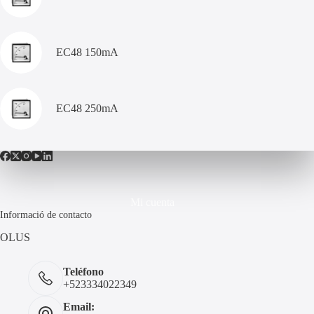
EC48 150mA
EC48 250mA
Mi cuenta
Informació de contacto
OLUS
Teléfono
+523334022349
Email: