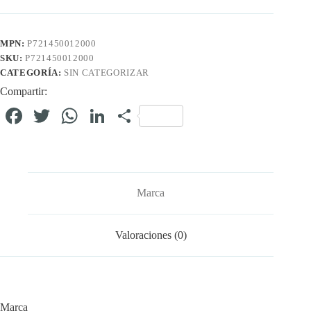
MPN:
P721450012000
SKU:
P721450012000
CATEGORÍA:
SIN CATEGORIZAR
Compartir:
Fa
T
W
Li
C
ce
wi
ha
nk
o
bo
tte
ts
ed
m
ok
r
A
In
pa
Marca
pp
rti
r
Valoraciones (0)
Marca