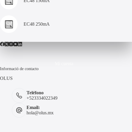
EC48 150mA
EC48 250mA
Mi cuenta
Informació de contacto
OLUS
Teléfono
+523334022349
Email:
hola@olus.mx