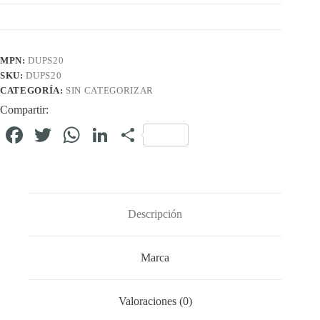
MPN:
DUPS20
SKU:
DUPS20
CATEGORÍA:
SIN CATEGORIZAR
Compartir:
Fa
T
W
Li
C
ce
wi
ha
nk
o
bo
tte
ts
ed
m
ok
r
A
In
pa
Descripción
pp
rti
r
Marca
Valoraciones (0)