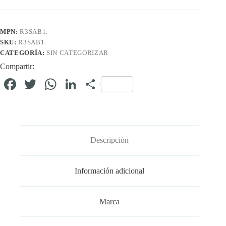
MPN:
R3SAB1.
SKU:
R3SAB1.
CATEGORÍA:
SIN CATEGORIZAR
Compartir:
Fa
T
W
Li
C
ce
wi
ha
nk
o
bo
tte
ts
ed
m
ok
r
A
In
pa
Descripción
pp
rti
r
Información adicional
Marca