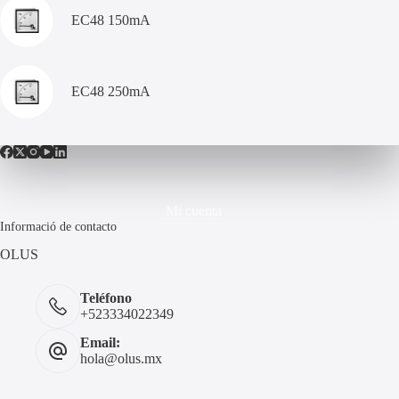
EC48 150mA
EC48 250mA
Mi cuenta
Informació de contacto
OLUS
Teléfono
+523334022349
Email:
hola@olus.mx